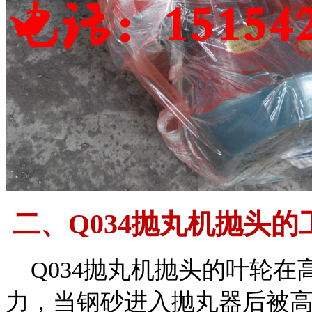
二、Q034抛丸机抛头的
Q034抛丸机抛头的叶轮在
力，当钢砂进入抛丸器后被