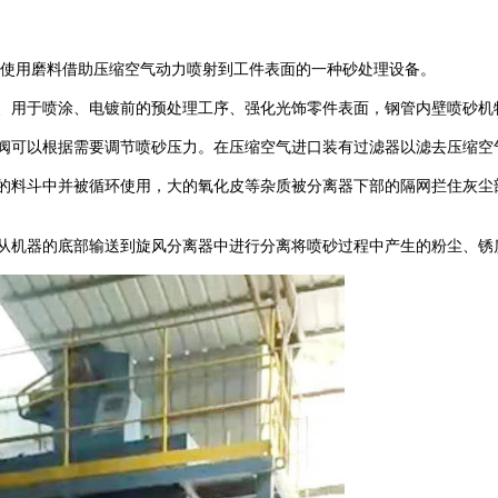
使用磨料借助压缩空气动力喷射到工件表面的一种砂处理设备。
、用于喷涂、电镀前的预处理工序、强化光饰零件表面，钢管内壁喷砂机
阀可以根据需要调节喷砂压力。在压缩空气进口装有过滤器以滤去压缩空
料斗中并被循环使用，大的氧化皮等杂质被分离器下部的隔网拦住灰尘
从机器的底部输送到旋风分离器中进行分离将喷砂过程中产生的粉尘、锈